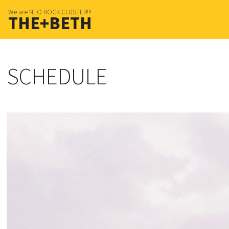
We are NEO ROCK CLUSTER!!!
THE+BETH
SCHEDULE