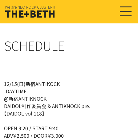
We are NEO ROCK CLUSTER!!!
THE+BETH
SCHEDULE
12/15(日)新宿ANTIKOCK
-DAYTIME-
@新宿ANTIKNOCK
DAIDOL制作委員会 & ANTIKNOCK pre.
【DAIDOL vol.118】
OPEN 9:20 / START 9:40
ADV￥2,500 / DOOR￥3,000