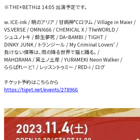
※THE+BETHは 14:05 出演予定です。
w. ICE-ink / 暁のアリア / 甘病神°Cロヲム / Village in Maier /
VS.VERSE / OMNI666 / CHEMICAL X / TheWORLD /
シュユノトキ / 酔生夢死 / DA・BAMBI / TIGHT /
DINKY JUNK / トランジール / My Criminal Lovers' /
負けない僕等は、雨の降る世界で猫と踊る。 /
MAHΩRAMA / 冥土ノ土産 / YURAMEKI Neon Walker /
ららぱれーど！ / レッスントゥミー / RED-i / ログ
チケット予約はこちらから
https://tiget.net/events/278966