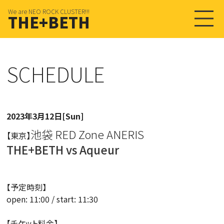
We are NEO ROCK CLUSTER!!!
THE+BETH
SCHEDULE
2023年3月12日[Sun]
池袋 RED Zone ANERIS
【東京】
THE+BETH vs Aqueur
【予定時刻】
open: 11:00 / start: 11:30
【チケット料金】