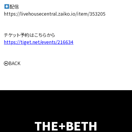
配信
https://livehousecentral.zaiko.io/item/353205
チケット予約はこちらから
https://tiget.net/events/216634
BACK
THE+BETH